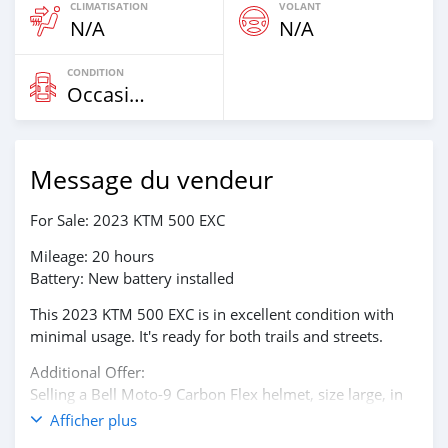
CLIMATISATION
VOLANT
N/A
N/A
CONDITION
Occasion
Message du vendeur
For Sale: 2023 KTM 500 EXC
Mileage: 20 hours
Battery: New battery installed
This 2023 KTM 500 EXC is in excellent condition with
minimal usage. It's ready for both trails and streets.
Additional Offer:
Selling a Bell Moto-9 Carbon Flex helmet, size large, in
very clean condition
Afficher plus