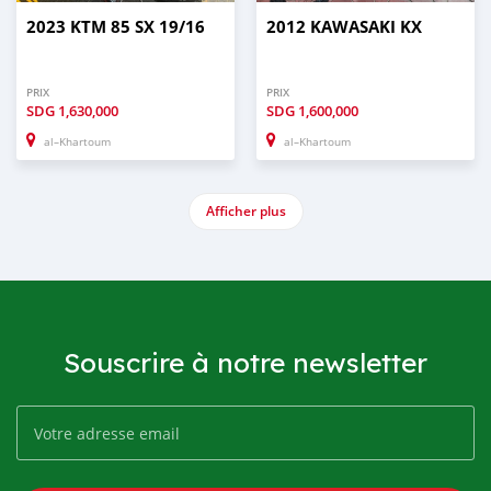
2023 KTM 85 SX 19/16
2012 KAWASAKI KX
PRIX
PRIX
SDG
1,630,000
SDG
1,600,000
al–Khartoum
al–Khartoum
Afficher plus
Souscrire à notre newsletter