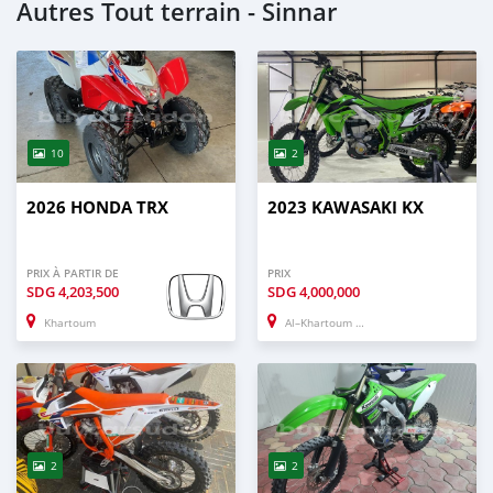
Autres Tout terrain - Sinnar
10
2
2026 HONDA TRX
2023 KAWASAKI KX
PRIX À PARTIR DE
PRIX
SDG
4,203,500
SDG
4,000,000
Khartoum
Al–Khartoum Bahri
2
2