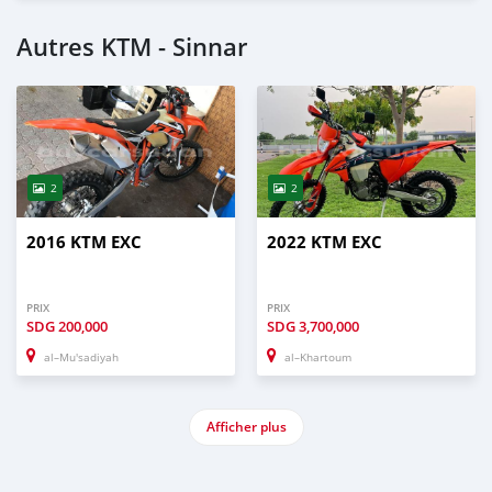
Autres KTM - Sinnar
2
2
2016 KTM EXC
2022 KTM EXC
PRIX
PRIX
SDG
200,000
SDG
3,700,000
al–Mu'sadiyah
al–Khartoum
Afficher plus