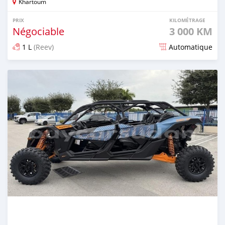
Khartoum
PRIX
KILOMÉTRAGE
Négociable
3 000 KM
1 L
(Reev)
Automatique
Publié il y a 2 mois