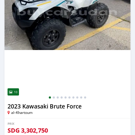
10
2023 Kawasaki Brute Force
al–Khartoum
PRIX
SDG
3,302,750