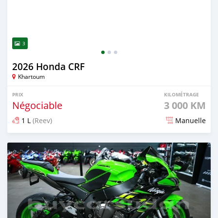
3
2026 Honda CRF
Khartoum
PRIX
KILOMÉTRAGE
Négociable
3 000 KM
1 L
(Reev)
Manuelle
Publié il y a 2 mois