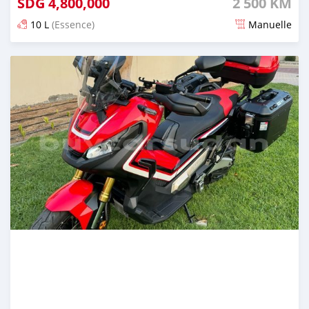
SDG
4,800,000
2 500 KM
10 L
(Essence)
Manuelle
Publié il y a presque 2 ans