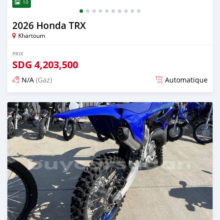
10
2026 Honda TRX
Khartoum
PRIX
SDG
4,203,500
N/A
(Gaz)
Automatique
Publié il y a 13 jours