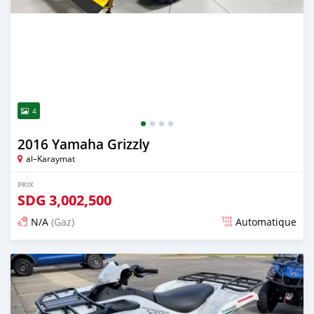
4
2016 Yamaha Grizzly
al–Karaymat
PRIX
SDG
3,002,500
N/A
(Gaz)
Automatique
Publié il y a environ 19 heures