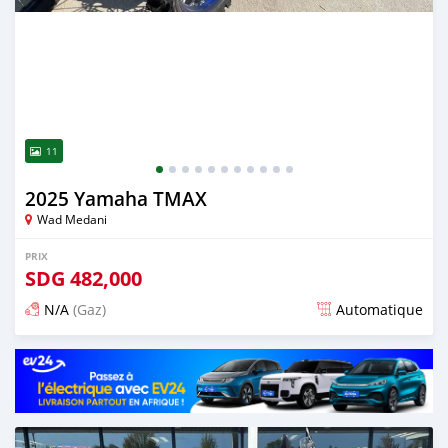
11
2025 Yamaha TMAX
Wad Medani
PRIX
SDG
482,000
N/A
(Gaz)
Automatique
Publié il y a environ 2 mois