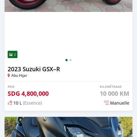
2
2023 Suzuki GSX–R
Abu Hijar
PRIX
KILOMÉTRAGE
SDG
4,800,000
10 000 KM
10 L
(Essence)
Manuelle
Publié il y a presque 2 ans