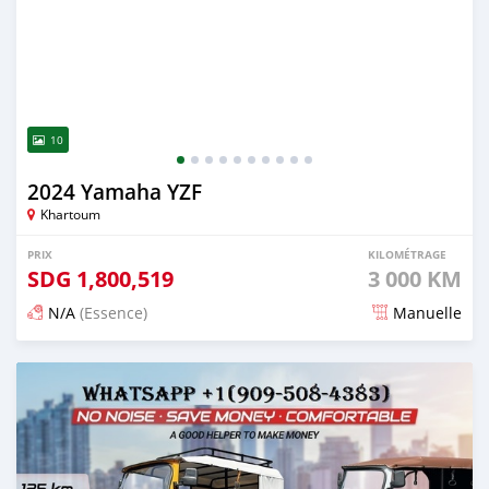
10
2024 Yamaha YZF
Khartoum
PRIX
KILOMÉTRAGE
SDG
1,800,519
3 000 KM
N/A
(Essence)
Manuelle
Publié il y a 5 mois