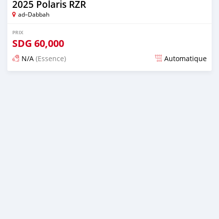
2025 Polaris RZR
ad–Dabbah
PRIX
SDG
60,000
N/A
(Essence)
Automatique
Publié il y a 2 mois