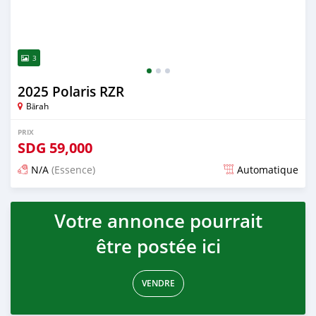
3
2025 Polaris RZR
Bārah
PRIX
SDG
59,000
N/A
(Essence)
Automatique
Publié il y a 2 mois
Votre annonce pourrait
être postée ici
VENDRE