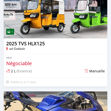
1
2025 TVS HLX125
ad–Dabbah
PRIX
Négociable
2 L
(Essence)
Manuelle
Publié il y a 11 mois