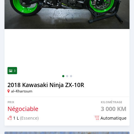
3
2018 Kawasaki Ninja ZX-10R
al–Khartoum
PRIX
KILOMÉTRAGE
Négociable
3 000 KM
1 L
(Essence)
Automatique
Publié il y a 2 mois