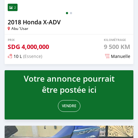
2
2018 Honda X-ADV
Abu 'Usar
PRIX
KILOMÉTRAGE
SDG
4,000,000
9 500 KM
10 L
(Essence)
Manuelle
Publié il y a presque 2 ans
Votre annonce pourrait
être postée ici
VENDRE