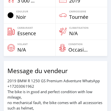
3 000 Km
2019
COULEUR
CARROSSERIE
Noir
Tournée
CARBURANT
CLIMATISATION
Essence
N/A
VOLANT
CONDITION
N/A
Occasion
Message du vendeur
2019 BMW R 1250 GS Premium Adventure WhatsApp
+17203061962
The bike is in good and perfect condition with low
mileage,
no mechanical fault, the bike comes with all accessories
such as helmet,