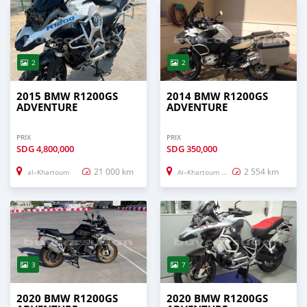
2
2
2015 BMW R1200GS
2014 BMW R1200GS
ADVENTURE
ADVENTURE
PRIX
PRIX
SDG
4,800,000
SDG
350,000
21 000 km
2 554 km
al–Khartoum
Al–Khartoum Bahri
3
7
2020 BMW R1200GS
2020 BMW R1200GS