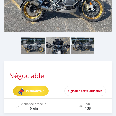
Négociable
Promouvoir
Signaler cette annonce
Annonce créée le
Vu
6 Juin
138