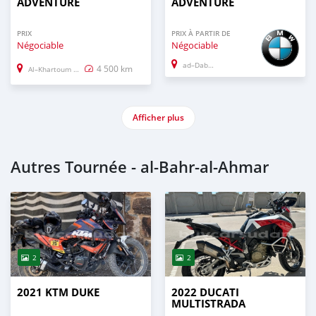
ADVENTURE
ADVENTURE
PRIX
PRIX À PARTIR DE
Négociable
Négociable
ad–Dabbah
4 500 km
Al–Khartoum Bahri
Afficher plus
Autres Tournée - al-Bahr-al-Ahmar
2
2
2021 KTM DUKE
2022 DUCATI
MULTISTRADA