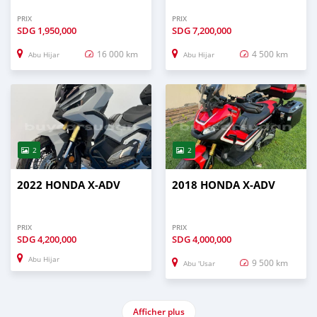
PRIX
PRIX
SDG
1,950,000
SDG
7,200,000
16 000 km
4 500 km
Abu Hijar
Abu Hijar
2
2
2022 HONDA X-ADV
2018 HONDA X-ADV
PRIX
PRIX
SDG
4,200,000
SDG
4,000,000
Abu Hijar
9 500 km
Abu 'Usar
Afficher plus