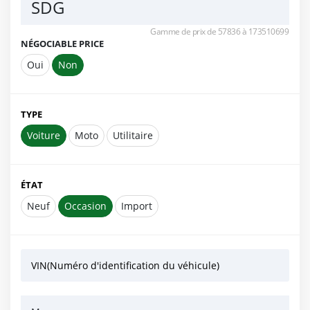
SDG
Gamme de prix de 57836 à 173510699
NÉGOCIABLE PRICE
Oui
Non
TYPE
Voiture
Moto
Utilitaire
ÉTAT
Neuf
Occasion
Import
VIN(Numéro d'identification du véhicule)