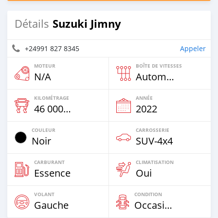
Suzuki Jimny
Détails
+24991 827 8345
Appeler
MOTEUR
BOÎTE DE VITESSES
N/A
Automatique
KILOMÉTRAGE
ANNÉE
46 000 Km
2022
COULEUR
CARROSSERIE
Noir
SUV‒4x4
CARBURANT
CLIMATISATION
Essence
Oui
VOLANT
CONDITION
Gauche
Occasion