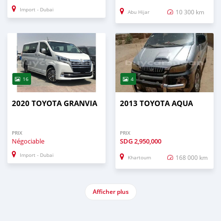
Import - Dubai
10 300 km
Abu Hijar
16
4
2020 TOYOTA GRANVIA
2013 TOYOTA AQUA
PRIX
PRIX
Négociable
SDG
2,950,000
Import - Dubai
168 000 km
Khartoum
Afficher plus