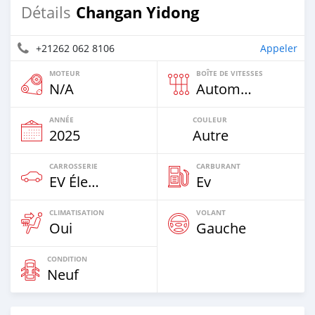
Changan Yidong
Détails
+21262 062 8106
Appeler
MOTEUR
BOÎTE DE VITESSES
N/A
Automatique
ANNÉE
COULEUR
2025
Autre
CARROSSERIE
CARBURANT
EV Électrique
Ev
CLIMATISATION
VOLANT
Oui
Gauche
CONDITION
Neuf