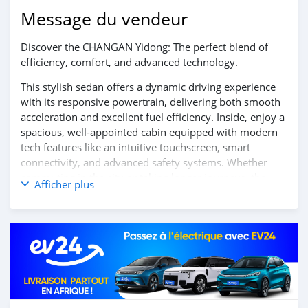
Message du vendeur
Discover the CHANGAN Yidong: The perfect blend of
efficiency, comfort, and advanced technology.
This stylish sedan offers a dynamic driving experience
with its responsive powertrain, delivering both smooth
acceleration and excellent fuel efficiency. Inside, enjoy a
spacious, well-appointed cabin equipped with modern
tech features like an intuitive touchscreen, smart
connectivity, and advanced safety systems. Whether
commuting in the city or taking longer journeys, the
Afficher plus
CHANGAN Yidong ensures a comfortable and reliable
ride every time.
Contact us today to learn more and schedule your test
drive!