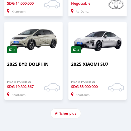
SDG
14,000,000
Négociable
Khartoum
Ad–Damazin
3
4
2025 BYD DOLPHIN
2025 XIAOMI SU7
PRIX À PARTIR DE
PRIX À PARTIR DE
SDG
19,802,567
SDG
55,000,000
Khartoum
Khartoum
Afficher plus