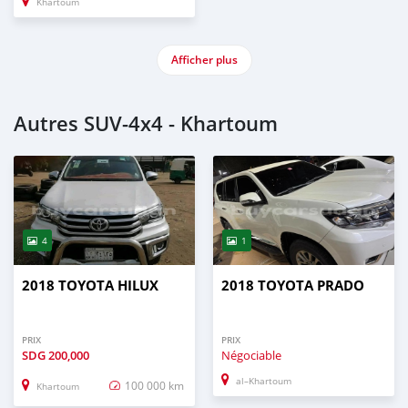
Khartoum
Afficher plus
Autres SUV‒4x4 - Khartoum
4
1
2018 TOYOTA HILUX
2018 TOYOTA PRADO
PRIX
PRIX
SDG
200,000
Négociable
al–Khartoum
100 000 km
Khartoum