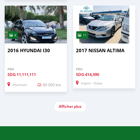
4
11
2016 HYUNDAI I30
2017 NISSAN ALTIMA
PRIX
PRIX
SDG
11,111,111
SDG
414,390
Import - Dubai
80 000 km
Khartoum
Afficher plus