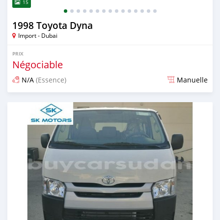
15
1998 Toyota Dyna
Import - Dubai
PRIX
Négociable
N/A
(Essence)
Manuelle
Publié il y a presque 6 ans