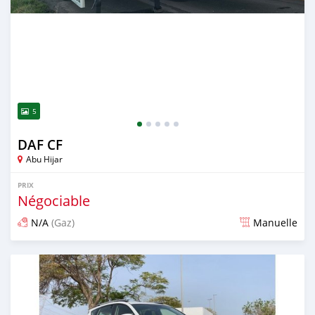
5
DAF CF
Abu Hijar
PRIX
Négociable
N/A
(Gaz)
Manuelle
Publié il y a plus de 3 ans