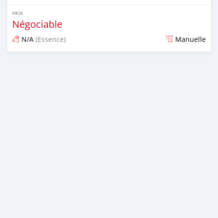
PRIX
Négociable
N/A
(Essence)
Manuelle
Publié il y a presque 6 ans