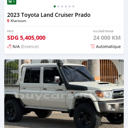
6
2023 Toyota Land Cruiser Prado
Khartoum
PRIX
KILOMÉTRAGE
SDG
5,405,000
24 000 KM
N/A
(Essence)
Automatique
Publié il y a 14 jours