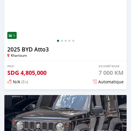
5
2025 BYD Atto3
Khartoum
PRIX
KILOMÉTRAGE
SDG
4,805,000
7 000 KM
N/A
(Ev)
Automatique
Publié il y a 3 mois