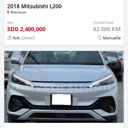
2018 Mitsubishi L200
Khartoum
PRIX
KILOMÉTRAGE
SDG
2,400,000
82 000 KM
N/A
(Diesel)
Manuelle
Publié il y a 3 mois