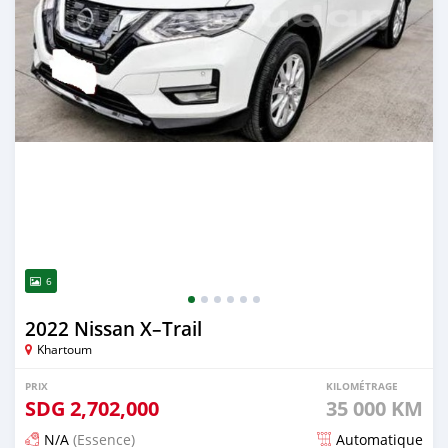
6
2022 Nissan X–Trail
Khartoum
PRIX
KILOMÉTRAGE
SDG
2,702,000
35 000 KM
N/A
(Essence)
Automatique