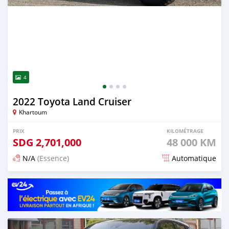
4
2022 Toyota Land Cruiser
Khartoum
PRIX
KILOMÉTRAGE
SDG
2,701,000
48 000 KM
N/A
(Essence)
Automatique
Publié il y a 15 jours