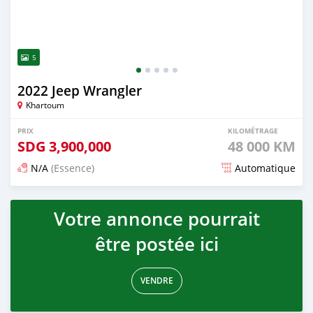
5
2022 Jeep Wrangler
Khartoum
PRIX
KILOMÉTRAGE
SDG
3,900,000
48 000 KM
N/A
(Essence)
Automatique
Publié il y a environ un mois
Votre annonce pourrait
être postée ici
VENDRE