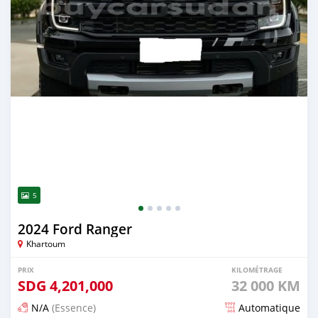
5
2024 Ford Ranger
Khartoum
PRIX
KILOMÉTRAGE
SDG
4,201,000
32 000 KM
N/A
(Essence)
Automatique