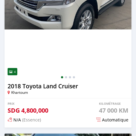
4
2018 Toyota Land Cruiser
Khartoum
PRIX
KILOMÉTRAGE
SDG
4,800,000
47 000 KM
N/A
(Essence)
Automatique
Publié il y a 20 jours