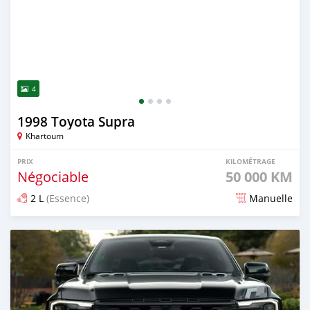
4
1998 Toyota Supra
Khartoum
PRIX
KILOMÉTRAGE
Négociable
50 000 KM
2 L
(Essence)
Manuelle
Publié il y a environ 2 mois