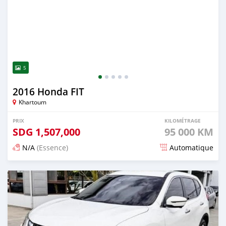
5
2016 Honda FIT
Khartoum
PRIX
KILOMÉTRAGE
SDG
1,507,000
95 000 KM
N/A
(Essence)
Automatique
Publié il y a 3 mois