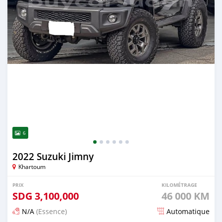
6
2022 Suzuki Jimny
Khartoum
PRIX
KILOMÉTRAGE
SDG
3,100,000
46 000 KM
N/A
(Essence)
Automatique