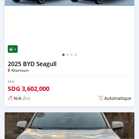
4
2025 BYD Seagull
Khartoum
PRIX
SDG
3,602,000
N/A
(Ev)
Automatique
Publié il y a 12 jours