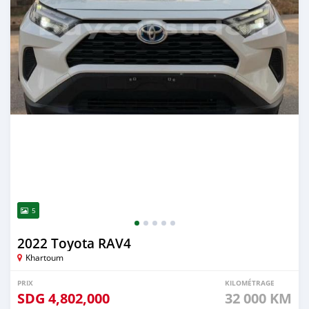
5
2022 Toyota RAV4
Khartoum
PRIX
KILOMÉTRAGE
SDG
4,802,000
32 000 KM