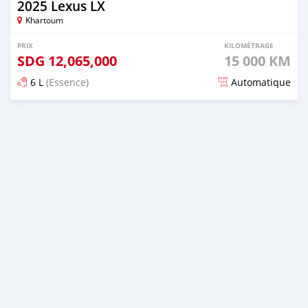
2025 Lexus LX
Khartoum
PRIX
KILOMÉTRAGE
SDG
12,065,000
15 000 KM
6 L
(Essence)
Automatique
Publié il y a environ un mois