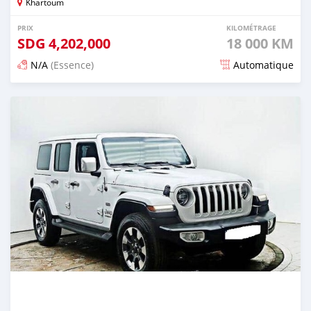
Khartoum
PRIX
KILOMÉTRAGE
SDG
4,202,000
18 000 KM
N/A
(Essence)
Automatique
Publié il y a environ un mois