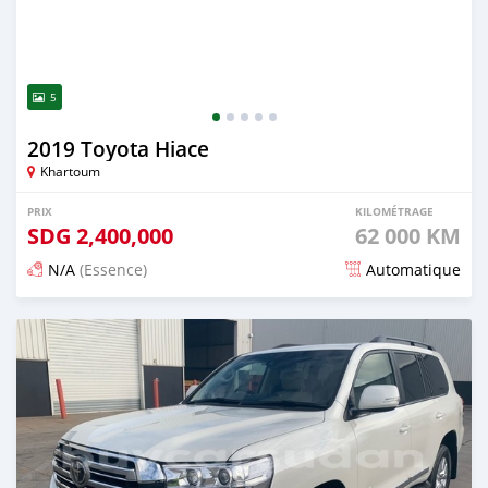
5
2019 Toyota Hiace
Khartoum
PRIX
KILOMÉTRAGE
SDG
2,400,000
62 000 KM
N/A
(Essence)
Automatique
Publié il y a 18 jours