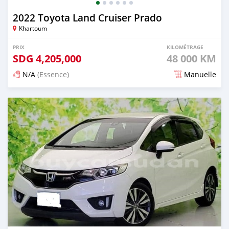
2022 Toyota Land Cruiser Prado
Khartoum
PRIX
KILOMÉTRAGE
SDG
4,205,000
48 000 KM
N/A
(Essence)
Manuelle
Publié il y a 3 mois