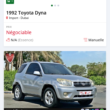
3
1992 Toyota Dyna
Import - Dubai
PRIX
Négociable
N/A
(Essence)
Manuelle
Publié il y a presque 6 ans