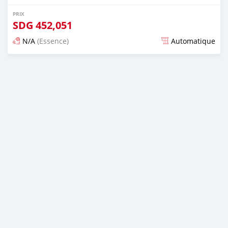
PRIX
SDG
452,051
N/A
(Essence)
Automatique
Publié il y a presque 6 ans