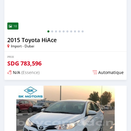
10
2015 Toyota HiAce
Import - Dubai
PRIX
SDG
783,596
N/A
(Essence)
Automatique
Publié il y a presque 6 ans