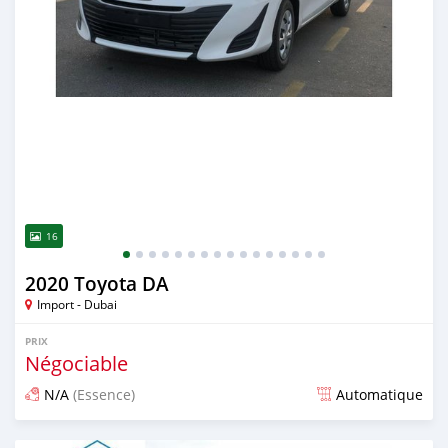
16
2020 Toyota DA
Import - Dubai
PRIX
Négociable
N/A
(Essence)
Automatique
Publié il y a presque 6 ans