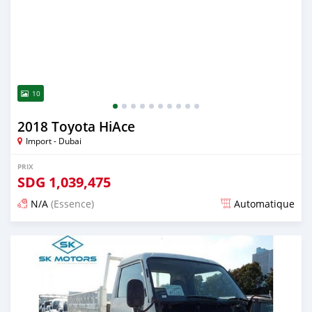
10
2018 Toyota HiAce
Import - Dubai
PRIX
SDG
1,039,475
N/A
(Essence)
Automatique
Publié il y a presque 6 ans