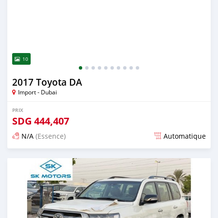
10
2017 Toyota DA
Import - Dubai
PRIX
SDG
444,407
N/A
(Essence)
Automatique
Publié il y a presque 6 ans