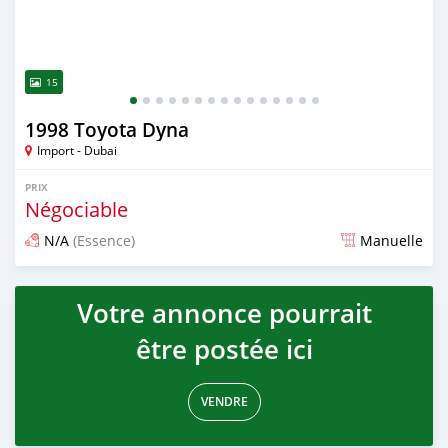
15
1998 Toyota Dyna
Import - Dubai
PRIX
Négociable
N/A
(Essence)
Manuelle
Publié il y a presque 6 ans
Votre annonce pourrait
être postée ici
VENDRE