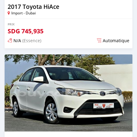
2017 Toyota HiAce
Import - Dubai
PRIX
SDG
745,935
N/A
(Essence)
Automatique
Publié il y a presque 6 ans