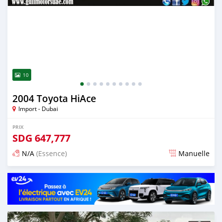
10
2004 Toyota HiAce
Import - Dubai
PRIX
SDG
647,777
N/A
(Essence)
Manuelle
Publié il y a presque 6 ans