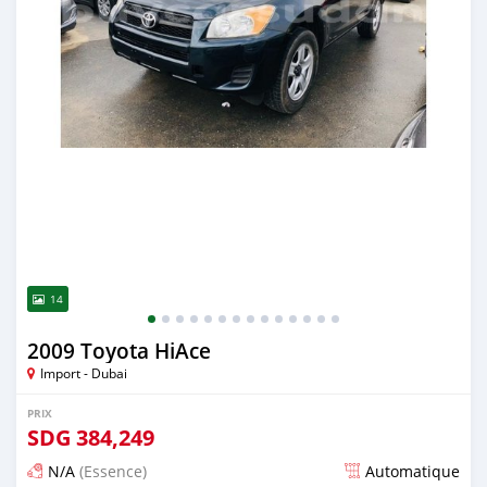
14
2009 Toyota HiAce
Import - Dubai
PRIX
SDG
384,249
N/A
(Essence)
Automatique