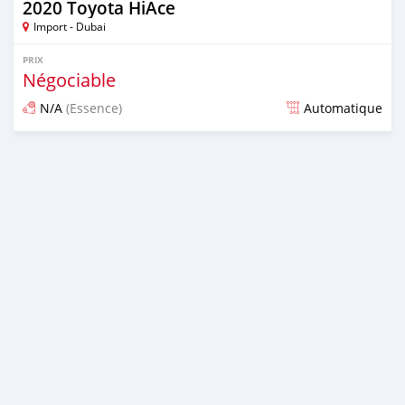
2020 Toyota HiAce
Import - Dubai
PRIX
Négociable
N/A
(Essence)
Automatique
Publié il y a presque 6 ans