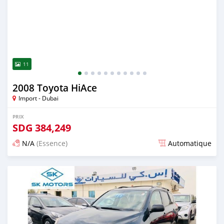
11
2008 Toyota HiAce
Import - Dubai
PRIX
SDG
384,249
N/A
(Essence)
Automatique
Publié il y a presque 6 ans