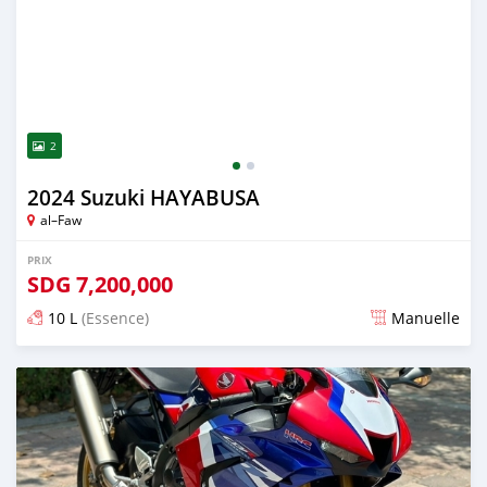
2
2024 Suzuki HAYABUSA
al–Faw
PRIX
SDG
7,200,000
10 L
(Essence)
Manuelle
Publié il y a presque 2 ans