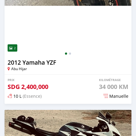
2
2012 Yamaha YZF
Abu Hijar
PRIX
KILOMÉTRAGE
SDG
2,400,000
34 000 KM
10 L
(Essence)
Manuelle
Publié il y a presque 2 ans