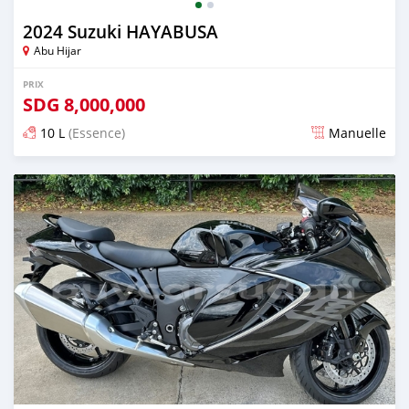
2024 Suzuki HAYABUSA
Abu Hijar
PRIX
SDG
8,000,000
10 L
(Essence)
Manuelle
Publié il y a presque 2 ans