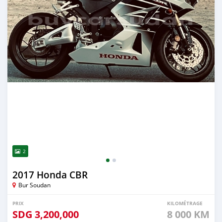
2
2017 Honda CBR
Bur Soudan
PRIX
KILOMÉTRAGE
SDG
3,200,000
8 000 KM