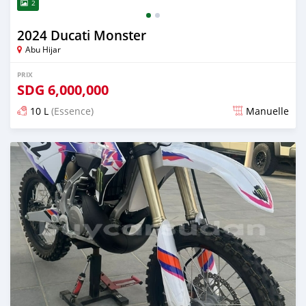
2
2024 Ducati Monster
Abu Hijar
PRIX
SDG
6,000,000
10 L
(Essence)
Manuelle
Publié il y a presque 2 ans