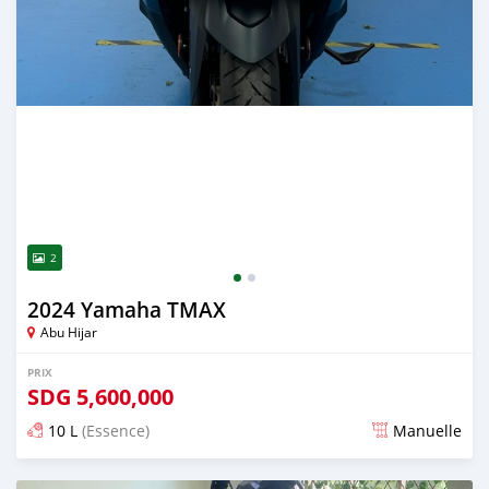
2
2024 Yamaha TMAX
Abu Hijar
PRIX
SDG
5,600,000
10 L
(Essence)
Manuelle
Publié il y a presque 2 ans