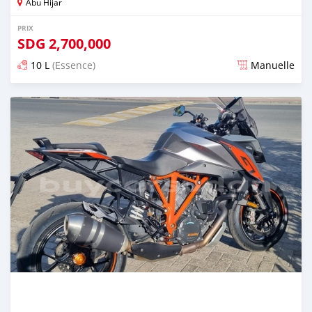
Abu Hijar
PRIX
SDG
2,700,000
10 L
(Essence)
Manuelle
Publié il y a presque 2 ans