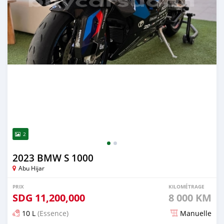
2
2023 BMW S 1000
Abu Hijar
PRIX
KILOMÉTRAGE
SDG
11,200,000
8 000 KM
10 L
(Essence)
Manuelle