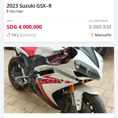
2023 Suzuki GSX–R
Abu Hijar
PRIX
KILOMÉTRAGE
SDG
4,000,000
5 000 KM
10 L
(Essence)
Manuelle
Publié il y a presque 2 ans