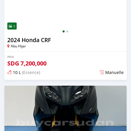
2
2024 Honda CRF
Abu Hijar
PRIX
SDG
7,200,000
10 L
(Essence)
Manuelle
Publié il y a presque 2 ans