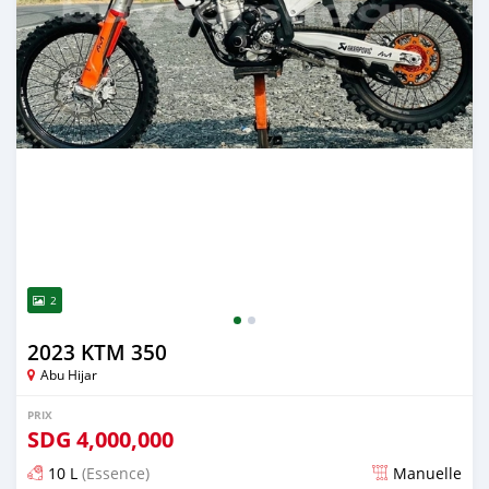
2
2023 KTM 350
Abu Hijar
PRIX
SDG
4,000,000
10 L
(Essence)
Manuelle