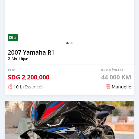
2
2007 Yamaha R1
Abu Hijar
PRIX
KILOMÉTRAGE
SDG
2,200,000
44 000 KM
10 L
(Essence)
Manuelle
Publié il y a presque 2 ans