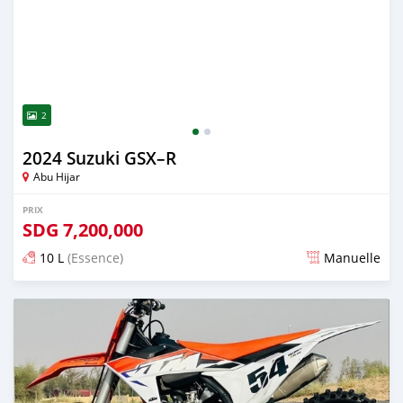
2
2024 Suzuki GSX–R
Abu Hijar
PRIX
SDG
7,200,000
10 L
(Essence)
Manuelle
Publié il y a presque 2 ans