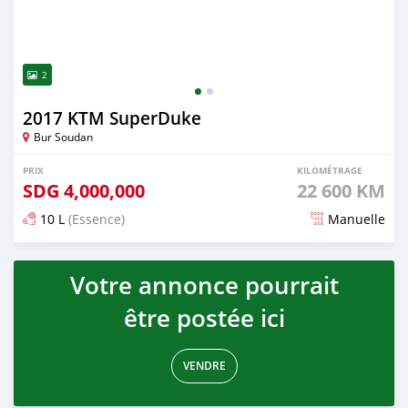
2
2017 KTM SuperDuke
Bur Soudan
PRIX
KILOMÉTRAGE
SDG
4,000,000
22 600 KM
10 L
(Essence)
Manuelle
Publié il y a presque 2 ans
Votre annonce pourrait
être postée ici
VENDRE