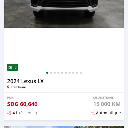
10
2024 Lexus LX
ad–Damir
PRIX
KILOMÉTRAGE
SDG
60,646
15 000 KM
4 L
(Essence)
Automatique
Publié il y a 6 mois