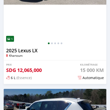
5
2025 Lexus LX
Khartoum
PRIX
KILOMÉTRAGE
SDG
12,065,000
15 000 KM
6 L
(Essence)
Automatique
Publié il y a environ 2 mois