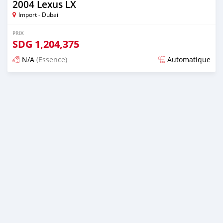
2004 Lexus LX
Import - Dubai
PRIX
SDG
1,204,375
N/A
(Essence)
Automatique
Publié il y a presque 6 ans