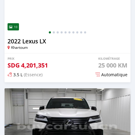
10
2022 Lexus LX
Khartoum
PRIX
KILOMÉTRAGE
SDG
4,201,351
25 000 KM
3.5 L
(Essence)
Automatique
Publié il y a 5 mois