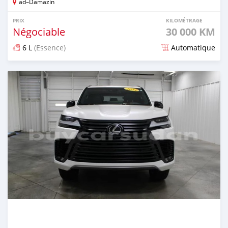
ad–Damazin
PRIX
KILOMÉTRAGE
Négociable
30 000 KM
6 L
(Essence)
Automatique
Publié il y a 9 mois