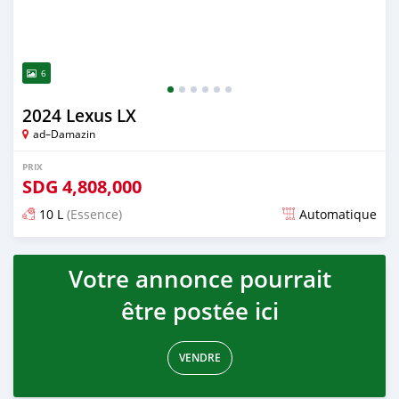
6
2024 Lexus LX
ad–Damazin
PRIX
SDG
4,808,000
10 L
(Essence)
Automatique
Publié il y a plus d'un an
Votre annonce pourrait
être postée ici
VENDRE