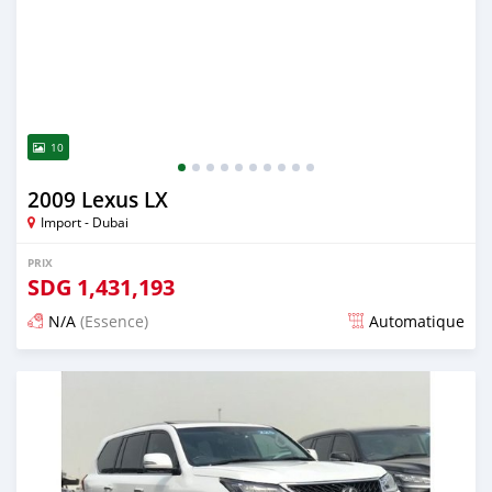
10
2009 Lexus LX
Import - Dubai
PRIX
SDG
1,431,193
N/A
(Essence)
Automatique
Publié il y a presque 6 ans