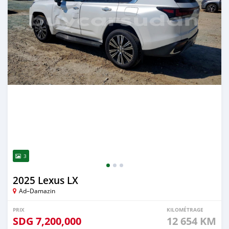
3
2025 Lexus LX
Ad–Damazin
PRIX
KILOMÉTRAGE
SDG
7,200,000
12 654 KM