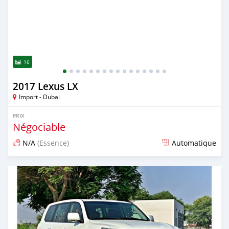
16
2017 Lexus LX
Import - Dubai
PRIX
Négociable
N/A
(Essence)
Automatique
Publié il y a presque 6 ans