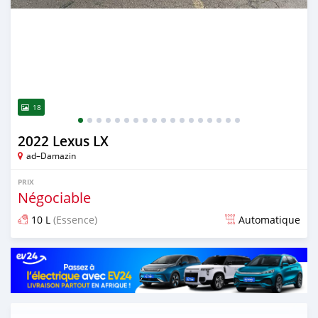
18
2022 Lexus LX
ad–Damazin
PRIX
Négociable
10 L
(Essence)
Automatique
Publié il y a 5 mois