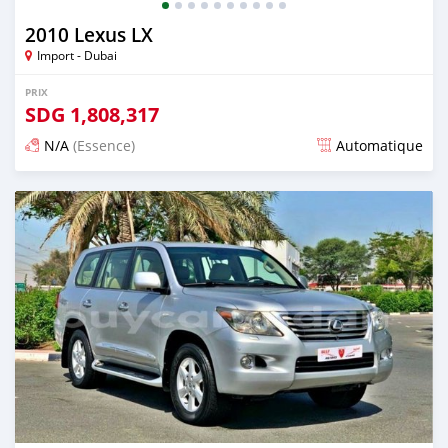
2010 Lexus LX
Import - Dubai
PRIX
SDG
1,808,317
N/A
(Essence)
Automatique
Publié il y a presque 6 ans