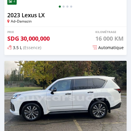
4
2023 Lexus LX
Ad–Damazin
PRIX
KILOMÉTRAGE
SDG
30,000,000
16 000 KM
3.5 L
(Essence)
Automatique
Publié il y a 4 mois