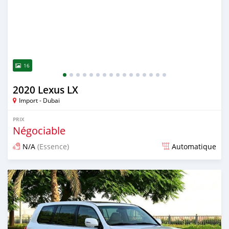
16
2020 Lexus LX
Import - Dubai
PRIX
Négociable
N/A
(Essence)
Automatique
Publié il y a presque 6 ans