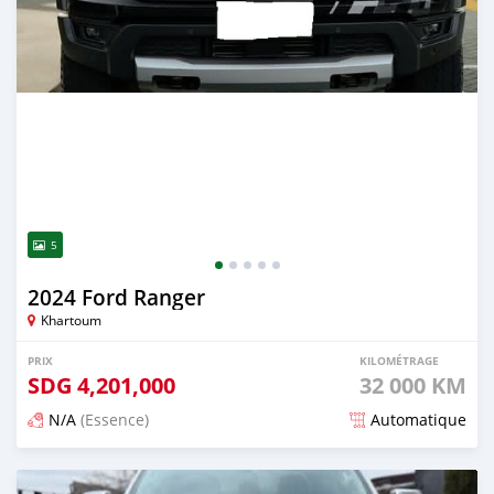
5
2024 Ford Ranger
Khartoum
PRIX
KILOMÉTRAGE
SDG
4,201,000
32 000 KM
N/A
(Essence)
Automatique
Publié il y a 3 mois