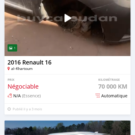
1
2016 Renault 16
al–Khartoum
PRIX
KILOMÉTRAGE
Négociable
70 000 KM
N/A
(Essence)
Automatique
Publié il y a 3 mois