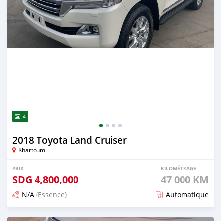
4
2018 Toyota Land Cruiser
Khartoum
PRIX
KILOMÉTRAGE
SDG
4,800,000
47 000 KM
N/A
(Essence)
Automatique
Publié il y a 19 jours