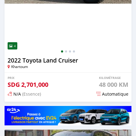
4
2022 Toyota Land Cruiser
Khartoum
PRIX
KILOMÉTRAGE
SDG
2,701,000
48 000 KM
N/A
(Essence)
Automatique
Publié il y a 14 jours