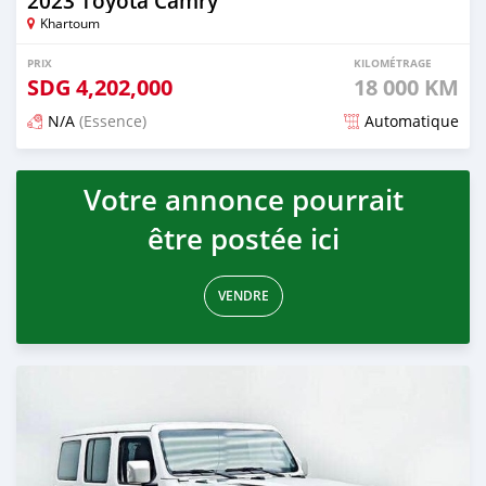
2023 Toyota Camry
Khartoum
PRIX
KILOMÉTRAGE
SDG
4,202,000
18 000 KM
N/A
(Essence)
Automatique
Publié il y a environ un mois
Votre annonce pourrait
être postée ici
VENDRE