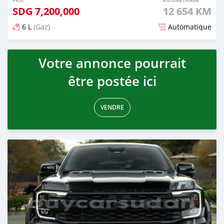
PRIX
KILOMÉTRAGE
SDG
7,200,000
12 654 KM
6 L
(Gaz)
Automatique
Publié il y a 3 mois
Votre annonce pourrait
être postée ici
VENDRE