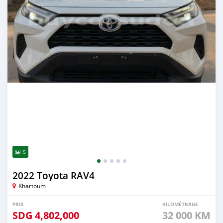
5
2022 Toyota RAV4
Khartoum
PRIX
KILOMÉTRAGE
SDG
4,802,000
32 000 KM