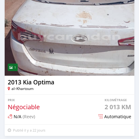
1
2013 Kia Optima
al–Khartoum
PRIX
KILOMÉTRAGE
Négociable
2 013 KM
N/A
(Reev)
Automatique
Publié il y a 22 jours