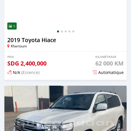
5
2019 Toyota Hiace
Khartoum
PRIX
KILOMÉTRAGE
SDG
2,400,000
62 000 KM
N/A
(Essence)
Automatique
Publié il y a 17 jours