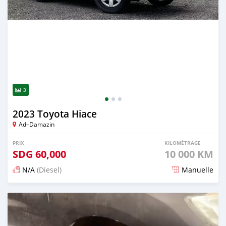
3
2023 Toyota Hiace
Ad–Damazin
PRIX
KILOMÉTRAGE
SDG
60,000
10 000 KM
N/A
(Diesel)
Manuelle
Publié il y a 2 mois