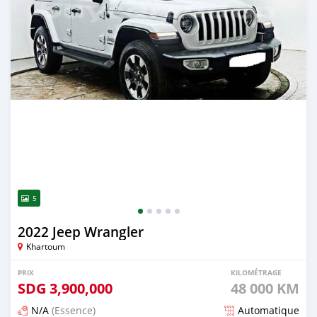
5
2022 Jeep Wrangler
Khartoum
PRIX
KILOMÉTRAGE
SDG
3,900,000
48 000 KM
N/A
(Essence)
Automatique