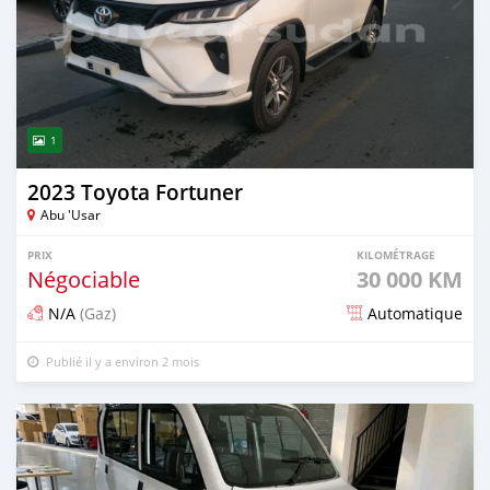
1
2023 Toyota Fortuner
Abu 'Usar
PRIX
KILOMÉTRAGE
Négociable
30 000 KM
N/A
(Gaz)
Automatique
Publié il y a environ 2 mois