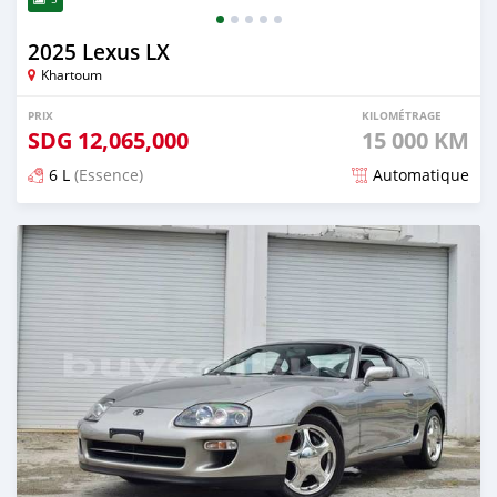
2025 Lexus LX
Khartoum
PRIX
KILOMÉTRAGE
SDG
12,065,000
15 000 KM
6 L
(Essence)
Automatique
Publié il y a environ un mois