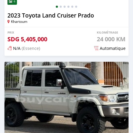
6
2023 Toyota Land Cruiser Prado
Khartoum
PRIX
KILOMÉTRAGE
SDG
5,405,000
24 000 KM
N/A
(Essence)
Automatique
Publié il y a 13 jours