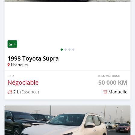
4
1998 Toyota Supra
Khartoum
PRIX
KILOMÉTRAGE
Négociable
50 000 KM
2 L
(Essence)
Manuelle
Publié il y a environ 2 mois