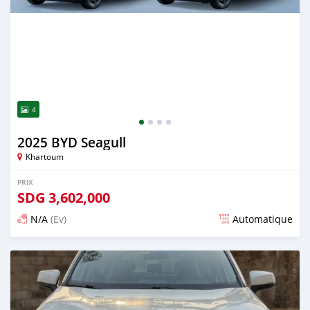
4
2025 BYD Seagull
Khartoum
PRIX
SDG
3,602,000
N/A
(Ev)
Automatique
Publié il y a 11 jours