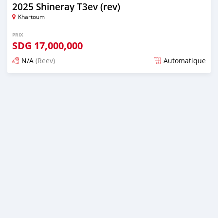
2025 Shineray T3ev (rev)
Khartoum
PRIX
SDG
17,000,000
N/A
(Reev)
Automatique
Publié il y a plus d'un an