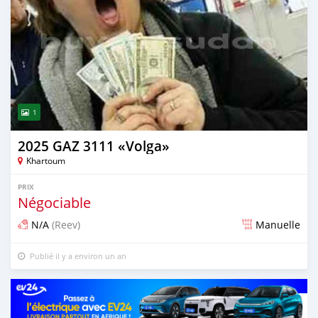
1
2025 GAZ 3111 «Volga»
Khartoum
PRIX
Négociable
N/A
(Reev)
Manuelle
Publié il y a environ un an