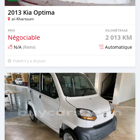
2013 Kia Optima
al–Khartoum
PRIX
KILOMÉTRAGE
Négociable
2 013 KM
N/A
(Reev)
Automatique
Publié il y a 24 jours