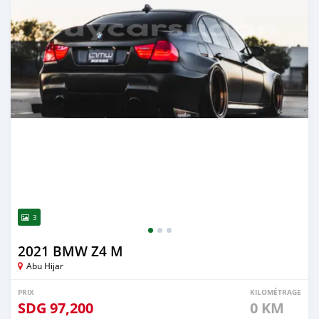
3
2021 BMW Z4 M
Abu Hijar
PRIX
KILOMÉTRAGE
SDG
97,200
0 KM