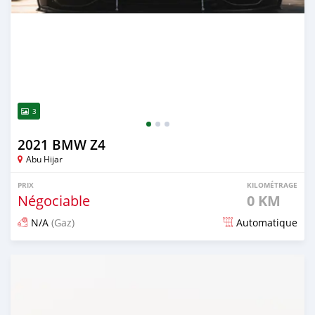
3
2021 BMW Z4
Abu Hijar
PRIX
KILOMÉTRAGE
Négociable
0 KM
N/A
(Gaz)
Automatique
Publié il y a plus de 4 ans