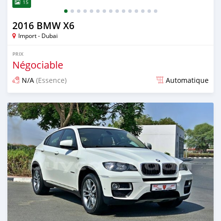
15
2016 BMW X6
Import - Dubai
PRIX
Négociable
N/A
(Essence)
Automatique
Publié il y a presque 6 ans