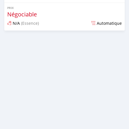
PRIX
Négociable
N/A
(Essence)
Automatique
Publié il y a presque 6 ans